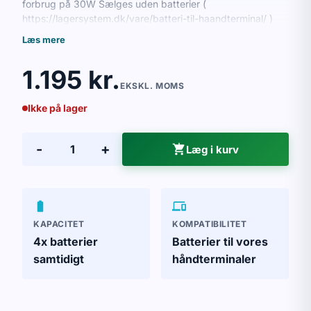
forbrug på 30W Sælges uden batterier (
https://lagersystem.dk/vare/batteri-til-haandterminal/ )
Læs mere
1.195 kr.
EKSKL. MOMS
Ikke på lager
-
+
1
Læg i kurv
KAPACITET
KOMPATIBILITET
4x batterier
Batterier til vores
samtidigt
håndterminaler