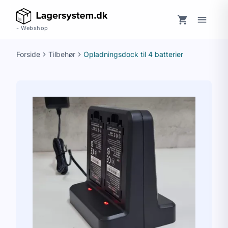
Spring til indhold
- Webshop
Forside
Tilbehør
Opladningsdock til 4 batterier